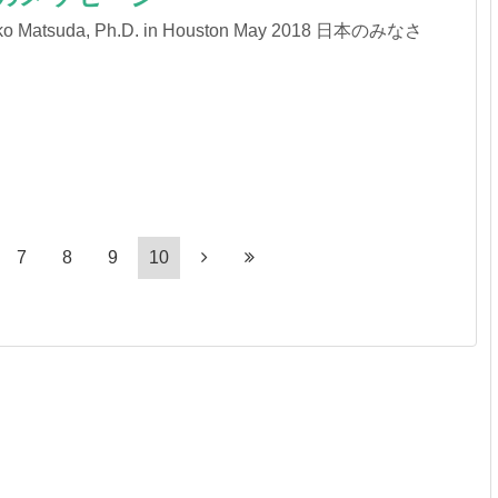
iko Matsuda, Ph.D. in Houston May 2018 日本のみなさ
7
8
9
10