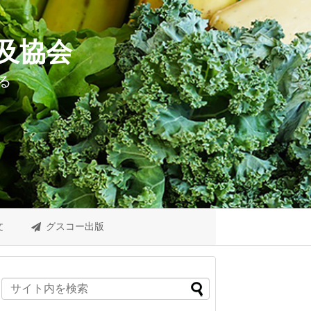
及協会
る
文
グスコー出版