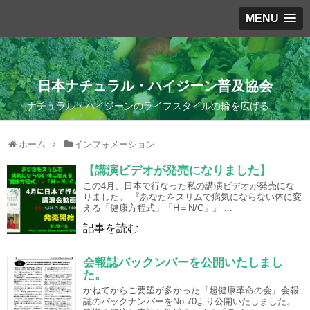
MENU
日本ナチュラル・ハイジーン普及協会
ナチュラル・ハイジーンのライフスタイルの輪を広げる
ホーム
インフォメーション
【講演ビデオが発売になりました】
この4月、日本で行なった私の講演ビデオが発売にな
りました。 『あなたをスリムで病気にならない体に変
える「健康方程式」「H＝N/C」』 ...
記事を読む
会報誌バックンバーを公開いたしまし
た。
かねてからご要望が多かった『超健康革命の会』会報
誌のバックナンバーをNo.70より公開いたしました。