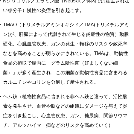
・Nグリコリルノエラミン酸（Neu5Gc／体内では産生されな
い糖分子）慢性の炎症を引き起こす。
・TMAO（トリメチルアミンオキシド／TMA(トリメチルアミ
ン)が、肝臓によって代謝されて生じる炎症性の物質）動脈
硬化、心臓血管疾患、ガンの発生・転移のリスクや致死率
などを高めることが明らかにされている。TMAは、動物性
食品の摂取で腸内に「グラム陰性菌（好ましくない細
菌）」が多く産生され、この細菌が動物性食品に含まれる
カルニチンやコリンを分解して産生される。
・ヘム鉄（植物性食品に含まれる非ヘム鉄と違って、活性酸
素を発生させ、血管や脳などの組織にダメージを与えて炎
症を引き起こし、心血管疾患、ガン、糖尿病、関節リウマ
チ、アルツハイマー病などのリスクを高めていく）