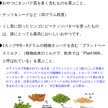
◆おやつにタンパク質を多く含むものを選ぶこと。
・ナッツ＆シードなど（30グラム程度）
・くし形に切ったリンゴにピーナッツバターを塗ったもの
は、誰にとっても最高においしいおやつです。
◆1カップ中6～8グラムの植物タンパクを含む「プラントベー
スミルク」（植物由来のミルクで、欧米では「Plant Milk」
と呼ばれている）を選ぶこと。
※アメリカで市販されている大豆・スプリットピー（２つ割りにした乾燥エ
ンドウ豆）、グリーンピースなどの植物性ミルクには、１カップ（240ミリ
リットル）中、メーカーにもよりますが、７～９グラムのタンパク質が含ま
れています。日本の豆乳だと240ミリリットル中に8.64グラムのタンパク質が
含まれていることになります（「８訂食品成分表」より算出）。