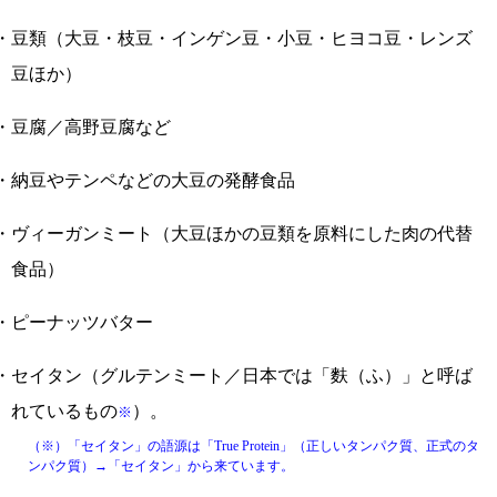
・豆類（大豆・枝豆・インゲン豆・小豆・ヒヨコ豆・レンズ
豆ほか）
・豆腐／高野豆腐など
・納豆やテンペなどの大豆の発酵食品
・ヴィーガンミート（大豆ほかの豆類を原料にした肉の代替
食品）
・ピーナッツバター
・セイタン（グルテンミート／日本では「麩（ふ）」と呼ば
れているもの
）。
※
（※）「セイタン」の語源は「True Protein」（正しいタンパク質、正式のタ
ンパク質）→「セイタン」から来ています。