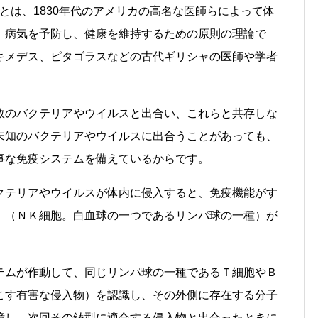
とは、1830年代のアメリカの高名な医師らによって体
、病気を予防し、健康を維持するための原則の理論で
キメデス、ピタゴラスなどの古代ギリシャの医師や学者
数のバクテリアやウイルスと出合い、これらと共存しな
未知のバクテリアやウイルスに出合うことがあっても、
事な免疫システムを備えているからです。
クテリアやウイルスが体内に侵入すると、免疫機能がす
」（ＮＫ細胞。白血球の一つであるリンパ球の一種）が
。
テムが作動して、同じリンパ球の一種であるＴ細胞やＢ
こす有害な侵入物）を認識し、その外側に存在する分子
憶し、次回その鋳型に適合する侵入物と出合ったときに