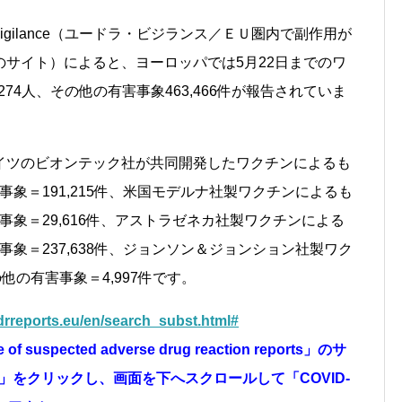
Vigilance（ユードラ・ビジランス／ＥＵ圏内で副作用が
サイト）によると、ヨーロッパでは5月22日までのワ
74人、その他の有害事象463,466件が報告されていま
イツのビオンテック社が共同開発したワクチンによるも
事象＝191,215件、米国モデルナ社製ワクチンによるも
害事象＝29,616件、アストラゼネカ社製ワクチンによる
事象＝237,638件、ジョンソン＆ジョンション社製ワク
他の有害事象＝4,997件です。
drreports.eu/en/search_subst.html#
 of suspected adverse drug reaction reports」のサ
る「C」をクリックし、画面を下へスクロールして「COVID-