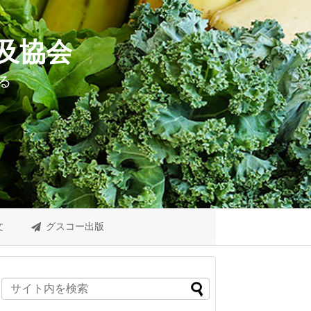
及協会
る
文
グスコー出版