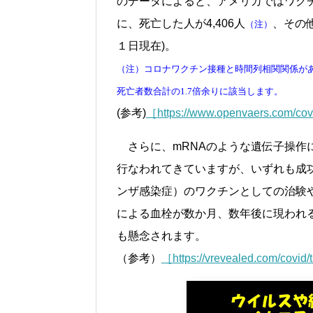
のデータによると、アメリカではワクチン
に、死亡した人が4,406人
、その他
（注）
１日現在)。
（注）コロナワクチン接種と時間列相関関係が
死亡者数合計の1.7倍余りに該当します。
(参考)
［https://www.openvaers.com/co
さらに、mRNAのような遺伝子操作
行なわれてきていますが、いずれも成功
ンザ感染症）のワクチンとしての治験
による血栓が数か月、数年後に現われ
も懸念されます。
（参考）
［https://vrevealed.com/covid/t